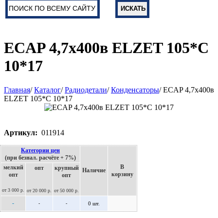
ECAP 4,7х400в ELZET 105*C
10*17
Главная
/
Каталог
/
Радиодетали
/
Конденсаторы
/ ECAP 4,7х400в
ELZET 105*C 10*17
Артикул:
011914
Категории цен
(при безнал. расчёте + 7%)
В
мелкий
опт
крупный
Наличие
корзину
опт
опт
от 3 000 р.
от 20 000 р.
от 50 000 р.
-
-
-
0 шт.