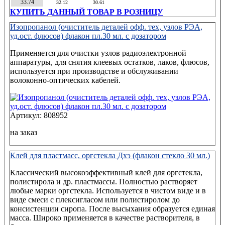
33.74
32.12
30.61
КУПИТЬ ДАННЫЙ ТОВАР В РОЗНИЦУ
Изопропанол (очиститель деталей офф. тех, узлов РЭА,
уд.ост. флюсов) флакон пл.30 мл. с дозатором
Применяется для очистки узлов радиоэлектронной
аппаратуры, для снятия клеевых остатков, лаков, флюсов,
используется при производстве и обслуживании
волоконно-оптических кабелей.
Артикул: 808952
на заказ
Клей для пластмасс, оргстекла Дхэ (флакон стекло 30 мл.)
Классический высокоэффективный клей для оргстекла,
полистирола и др. пластмассы. Полностью растворяет
любые марки оргстекла. Используется в чистом виде и в
виде смеси с плексигласом или полистиролом до
консистенции сиропа. После высыхания образуется единая
масса. Широко применяется в качестве растворителя, в