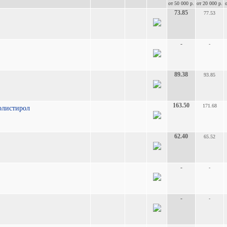
от 50 000 р.
от 20 000 р.
73.85
77.53
-
-
89.38
93.85
163.50
171.68
полистирол
62.40
65.52
-
-
-
-