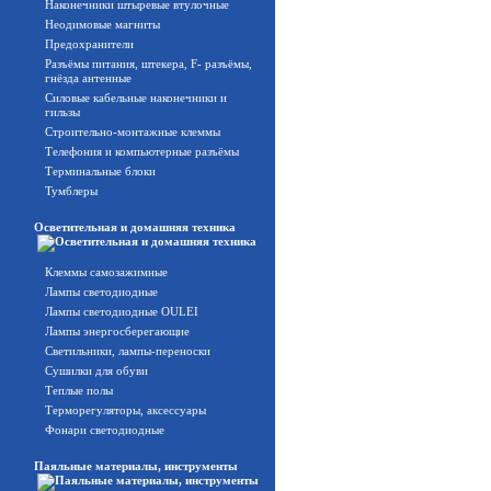
Наконечники штыревые втулочные
Неодимовые магниты
Предохранители
Разъёмы питания, штекера, F- разъёмы,
гнёзда антенные
Силовые кабельные наконечники и
гильзы
Строительно-монтажные клеммы
Телефония и компьютерные разъёмы
Терминальные блоки
Тумблеры
Осветительная и домашняя техника
Клеммы самозажимные
Лампы светодиодные
Лампы светодиодные OULEI
Лампы энергосберегающие
Светильники, лампы-переноски
Сушилки для обуви
Теплые полы
Терморегуляторы, аксессуары
Фонари светодиодные
Паяльные материалы, инструменты