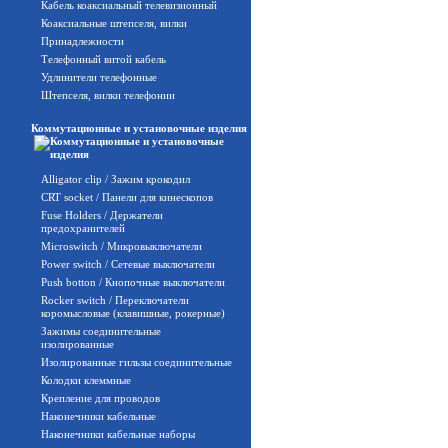
Кабель коаксиальный телевизионный
Коаксиальные штепселя, вилки
Принадлежности
Телефонный витой кабель
Удлинители телефонные
Штепселя, вилки телефонии
Коммутационные и установочные изделия
Alligator clip / Зажим крокодил
CRT socket / Панели для кинескопов
Fuse Holders / Держатели
предохранителей
Microswitch / Микровыключатели
Power switch / Сетевые выключатели
Push botton / Кнопочные выключатели
Rocker switch / Переключатели
коромысловые (клавишные, рокерные)
Зажимы соединительные
изолированные
Изолированные гильзы соединительные
Колодки клеммные
Крепление для проводов
Наконечники кабельные
Наконечники кабельные наборы