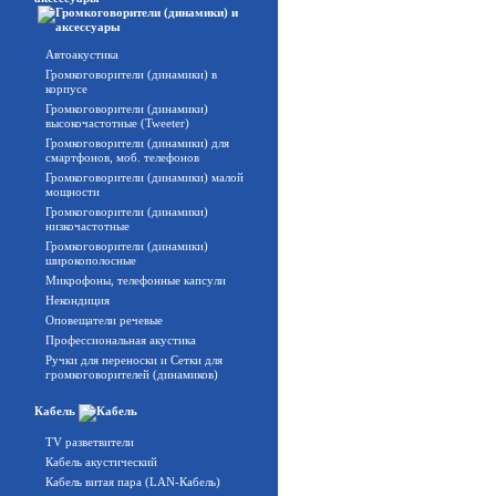
Автоакустика
Громкоговорители (динамики) в
корпусе
Громкоговорители (динамики)
высокочастотные (Tweeter)
Громкоговорители (динамики) для
смартфонов, моб. телефонов
Громкоговорители (динамики) малой
мощности
Громкоговорители (динамики)
низкочастотные
Громкоговорители (динамики)
широкополосные
Микрофоны, телефонные капсули
Некондиция
Оповещатели речевые
Профессиональная акустика
Ручки для переноски и Сетки для
громкоговорителей (динамиков)
Кабель
TV разветвители
Кабель акустический
Кабель витая пара (LAN-Кабель)