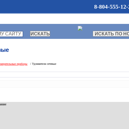
8-804-555-12-
О КОМПАНИИ
КАТАЛОГ
СТ
вые
змерительные приборы
/ Удлинители сетевые
ание