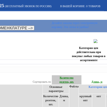
25
(БЕСПЛАТНЫЙ ЗВОНОК ПО РОССИИ)
В ВАШЕЙ КОРЗИНЕ:
0
ТОВАРОВ
АТЬИ
НОВОСТИ
КОНТАКТЫ
Делайте заказы через электронную
корзину. Это легко и удобно!
Категория цен
действительна при
покупке любых товаров в
ассортименте
Количество
Сортировать по
розеток, шт.
Длина, м
Файлы
Основные
Категории це
параметры
Количество
Длина,
крупный
опт
розеток,
м
опт
шт.