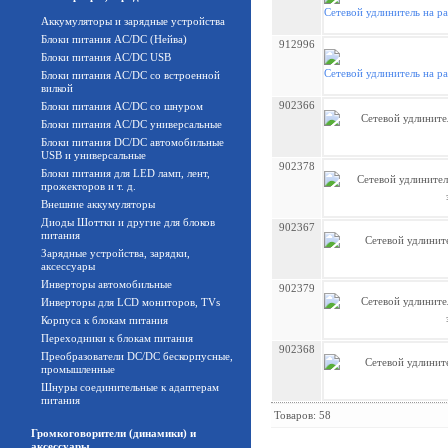
Аккумуляторы и зарядные устройства
Блоки питания AC/DC (Нейва)
912996
Блоки питания AC/DC USB
Блоки питания AC/DC со встроенной
вилкой
902366
Блоки питания AC/DC со шнуром
Блоки питания AC/DC универсальные
Блоки питания DC/DC автомобильные
USB и универсальные
902378
Блоки питания для LED ламп, лент,
прожекторов и т. д.
Внешние аккумуляторы
Диоды Шоттки и другие для блоков
902367
питания
Зарядные устройства, зарядки,
аксессуары
Инверторы автомобильные
902379
Инверторы для LCD мониторов, TVs
Корпуса к блокам питания
Переходники к блокам питания
902368
Преобразователи DC/DC бескорпусные,
промышленные
Шнуры соединительные к адаптерам
питания
Товаров: 58
Громкоговорители (динамики) и
аксессуары