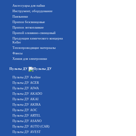
Аксессуары для пайки
Инструмент, оборудование
Паяльники
Припои безсвинцовые
Припои легкоплавкие
Припой оловянно-свинцовый
Продукция химического концерна
Keller
Теплопроводящие материалы
Флюсы
Химия для электроники
Пульты ДУ
Пульты ДУ Aceline
Пульты ДУ ACER
Пульты ДУ AIWA
Пульты ДУ AKADO
Пульты ДУ AKAI
Пульты ДУ AKIRA
Пульты ДУ AOC
Пульты ДУ ARTEL
Пульты ДУ ASANO
Пульты ДУ AUTO (CAR)
Пульты ДУ AVEST