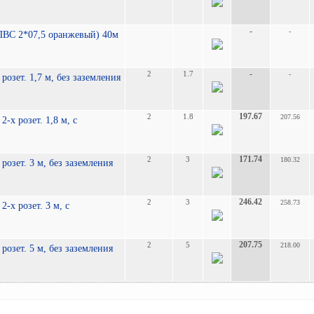
-
-
 ПВС 2*07,5 оранжевый) 40м
-
2
1.7
-
розет. 1,7 м, без заземления
197.67
2
1.8
207.56
-х розет. 1,8 м, с
171.74
2
3
180.32
розет. 3 м, без заземления
246.42
2
3
258.73
-х розет. 3 м, с
207.75
2
5
218.00
розет. 5 м, без заземления