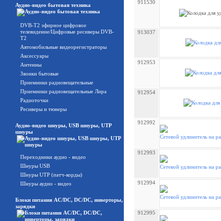
911530
Аудио-видео бытовая техника
DVB-T2 эфирное цифровое
телевидение/Цифровые ресиверы DVB-
913037
T2
Автомобильные видеорегистраторы
Аксессуары
912953
Антенны
Звонки бытовые
Приемники радиовещательные
Приемники радиовещательные Лира
912954
Радиоточки
Ресиверы и тюнеры
912992
Аудио-видео шнуры, USB шнуры, UTP
шнуры
912993
Переходники аудио - видео
Шнуры USB
Шнуры UTP (патч-корды)
912994
Шнуры аудио - видео
Блоки питания AC/DC, DC/DC, инверторы,
зарядки
912995