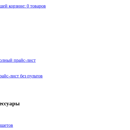
шей корзине:
0
товаров
ншетов