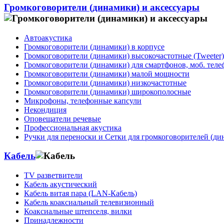
Громкоговорители (динамики) и аксессуары
Автоакустика
Громкоговорители (динамики) в корпусе
Громкоговорители (динамики) высокочастотные (Tweeter)
Громкоговорители (динамики) для смартфонов, моб. тел
Громкоговорители (динамики) малой мощности
Громкоговорители (динамики) низкочастотные
Громкоговорители (динамики) широкополосные
Микрофоны, телефонные капсули
Некондиция
Оповещатели речевые
Профессиональная акустика
Ручки для переноски и Сетки для громкоговорителей (ди
Кабель
TV разветвители
Кабель акустический
Кабель витая пара (LAN-Кабель)
Кабель коаксиальный телевизионный
Коаксиальные штепселя, вилки
Принадлежности