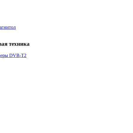
магнитол
веры DVB-T2