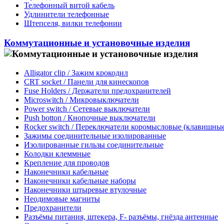
Телефонный витой кабель
Удлинители телефонные
Штепселя, вилки телефонии
Коммутационные и установочные изделия
Alligator clip / Зажим крокодил
CRT socket / Панели для кинескопов
Fuse Holders / Держатели предохранителей
Microswitch / Микровыключатели
Power switch / Сетевые выключатели
Push botton / Кнопочные выключатели
Rocker switch / Переключатели коромысловые (клавишные
Зажимы соединительные изолированные
Изолированные гильзы соединительные
Колодки клеммные
Крепление для проводов
Наконечники кабельные
Наконечники кабельные наборы
Наконечники штыревые втулочные
Неодимовые магниты
Предохранители
Разъёмы питания, штекера, F- разъёмы, гнёзда антенные