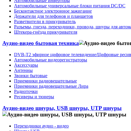
Автомобильные инверторы
Автомобильные универсальные блоки питания DC/DC
Бесконтактное электронное зажигание
Держатели для телефонов и планшетов
Разветвители в прикуриватель
Разъемы, гнезда, переходники, провода, шнуры для авто
Штекера-гнёзда прикуривателя
Аудио-видео бытовая техника
DVB-T2 эфирное цифровое телевидение/Цифровые реси
Автомобильные видеорегистраторы
Аксессуары
Антенны
Звонки бытовые
Приемники радиовещательные
Приемники радиовещательные Лира
Радиоточки
Ресиверы и тюнеры
Аудио-видео шнуры, USB шнуры, UTP шнуры
Переходники аудио - видео