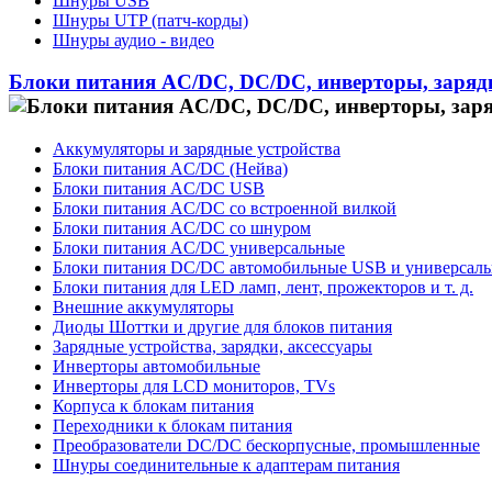
Шнуры USB
Шнуры UTP (патч-корды)
Шнуры аудио - видео
Блоки питания AC/DC, DC/DC, инверторы, заряд
Аккумуляторы и зарядные устройства
Блоки питания AC/DC (Нейва)
Блоки питания AC/DC USB
Блоки питания AC/DC со встроенной вилкой
Блоки питания AC/DC со шнуром
Блоки питания AC/DC универсальные
Блоки питания DC/DC автомобильные USB и универсал
Блоки питания для LED ламп, лент, прожекторов и т. д.
Внешние аккумуляторы
Диоды Шоттки и другие для блоков питания
Зарядные устройства, зарядки, аксессуары
Инверторы автомобильные
Инверторы для LCD мониторов, TVs
Корпуса к блокам питания
Переходники к блокам питания
Преобразователи DC/DC бескорпусные, промышленные
Шнуры соединительные к адаптерам питания