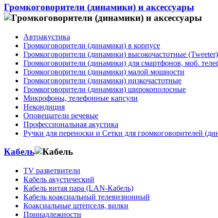
Громкоговорители (динамики) и аксессуары
Автоакустика
Громкоговорители (динамики) в корпусе
Громкоговорители (динамики) высокочастотные (Tweeter)
Громкоговорители (динамики) для смартфонов, моб. тел
Громкоговорители (динамики) малой мощности
Громкоговорители (динамики) низкочастотные
Громкоговорители (динамики) широкополосные
Микрофоны, телефонные капсули
Некондиция
Оповещатели речевые
Профессиональная акустика
Ручки для переноски и Сетки для громкоговорителей (ди
Кабель
TV разветвители
Кабель акустический
Кабель витая пара (LAN-Кабель)
Кабель коаксиальный телевизионный
Коаксиальные штепселя, вилки
Принадлежности