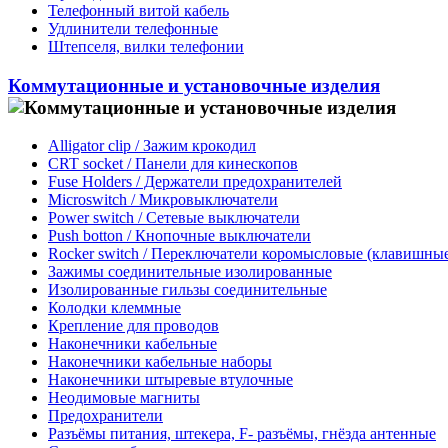
Телефонный витой кабель
Удлинители телефонные
Штепселя, вилки телефонии
Коммутационные и установочные изделия
Alligator clip / Зажим крокодил
CRT socket / Панели для кинескопов
Fuse Holders / Держатели предохранителей
Microswitch / Микровыключатели
Power switch / Сетевые выключатели
Push botton / Кнопочные выключатели
Rocker switch / Переключатели коромысловые (клавишные
Зажимы соединительные изолированные
Изолированные гильзы соединительные
Колодки клеммные
Крепление для проводов
Наконечники кабельные
Наконечники кабельные наборы
Наконечники штыревые втулочные
Неодимовые магниты
Предохранители
Разъёмы питания, штекера, F- разъёмы, гнёзда антенные