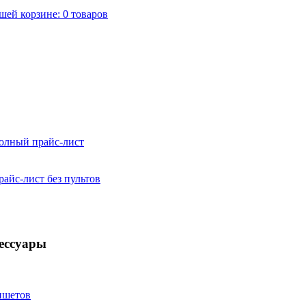
шей корзине:
0
товаров
ншетов