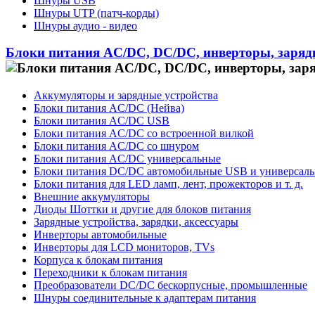
Шнуры USB
Шнуры UTP (патч-корды)
Шнуры аудио - видео
Блоки питания AC/DC, DC/DC, инверторы, заряд
Аккумуляторы и зарядные устройства
Блоки питания AC/DC (Нейва)
Блоки питания AC/DC USB
Блоки питания AC/DC со встроенной вилкой
Блоки питания AC/DC со шнуром
Блоки питания AC/DC универсальные
Блоки питания DC/DC автомобильные USB и универсал
Блоки питания для LED ламп, лент, прожекторов и т. д.
Внешние аккумуляторы
Диоды Шоттки и другие для блоков питания
Зарядные устройства, зарядки, аксессуары
Инверторы автомобильные
Инверторы для LCD мониторов, TVs
Корпуса к блокам питания
Переходники к блокам питания
Преобразователи DC/DC бескорпусные, промышленные
Шнуры соединительные к адаптерам питания