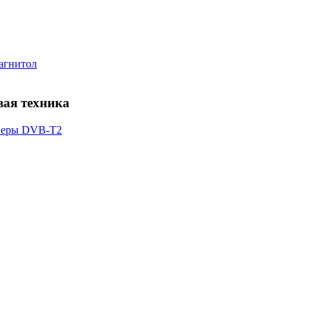
магнитол
веры DVB-T2