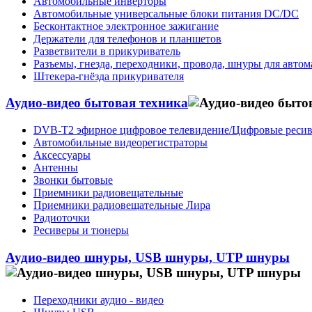
Автомобильные инверторы
Автомобильные универсальные блоки питания DC/DC
Бесконтактное электронное зажигание
Держатели для телефонов и планшетов
Разветвители в прикуриватель
Разъемы, гнезда, переходники, провода, шнуры для авто
Штекера-гнёзда прикуривателя
Аудио-видео бытовая техника
DVB-T2 эфирное цифровое телевидение/Цифровые реси
Автомобильные видеорегистраторы
Аксессуары
Антенны
Звонки бытовые
Приемники радиовещательные
Приемники радиовещательные Лира
Радиоточки
Ресиверы и тюнеры
Аудио-видео шнуры, USB шнуры, UTP шнуры
Переходники аудио - видео