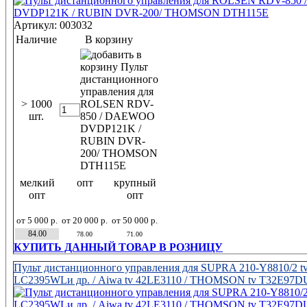
Артикул: 003032
Наличие
В корзину
> 1000
шт.
мелкий
опт
крупный
опт
опт
от 5 000 р.
от 20 000 р.
от 50 000 р.
84.00
78.00
71.00
КУПИТЬ ДАННЫЙ ТОВАР В РОЗНИЦУ
Пульт дистанционного управления для SUPRA 210-Y8810/2 t
LC2395WLи др. / Aiwa tv 42LE3110 / THOMSON tv T32E97DU