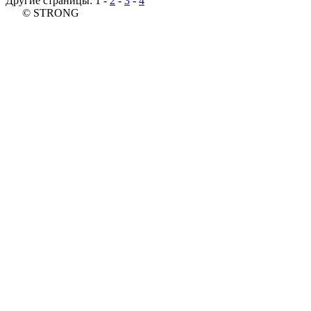
Другие страницы:
1
-
2
-
3
-
4
© STRONG