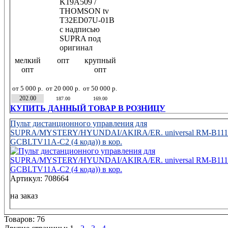
мелкий
опт
крупный
опт
опт
от 5 000 р.
от 20 000 р.
от 50 000 р.
202.00
187.00
169.00
КУПИТЬ ДАННЫЙ ТОВАР В РОЗНИЦУ
Пульт дистанционного управления для
SUPRA/MYSTERY/HYUNDAI/AKIRA/ER. universal RM-B1111
GCBLTV11A-C2 (4 кода)) в кор.
Артикул: 708664
на заказ
Товаров: 76