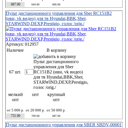
687.00
644.00
600.00
Пульт дистанционного управления для Sber RC151B2
(иви, vk видео) для тв Hyundai,BBK,Sber,
STARWIND,DEXP,Prestigio, голос /orig./
Артикул: 012957
Наличие
В корзину
67 шт.
мелкий
опт
крупный
опт
опт
от 5 000 р.
от 20 000 р.
от 50 000 р.
731.00
709.00
687.00
Пульт дистанционного управления для SBER SBDV-00001