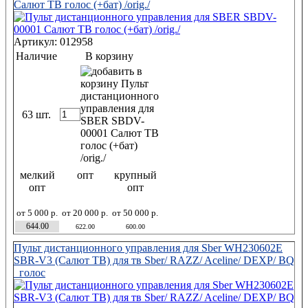
Салют ТВ голос (+бат) /orig./
Артикул: 012958
Наличие
В корзину
63 шт.
мелкий
опт
крупный
опт
опт
от 5 000 р.
от 20 000 р.
от 50 000 р.
644.00
622.00
600.00
Пульт дистанционного управления для Sber WH230602E
SBR-V3 (Салют ТВ) для тв Sber/ RAZZ/ Aceline/ DEXP/ BQ
голос