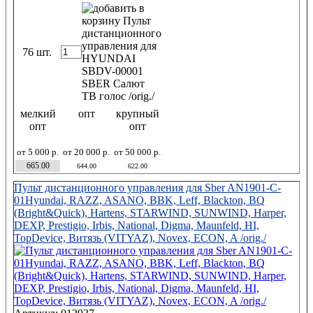
76 шт.
мелкий
опт
крупный
опт
опт
от 5 000 р.
от 20 000 р.
от 50 000 р.
665.00
644.00
622.00
Пульт дистанционного управления для Sber AN1901-C-
01Hyundai, RAZZ, ASANO, BBK, Leff, Blackton, BQ
(Bright&Quick), Hartens, STARWIND, SUNWIND, Harper,
DEXP, Prestigio, Irbis, National, Digma, Maunfeld, HI,
TopDevice, Витязь (VITYAZ), Novex, ECON, A /orig./