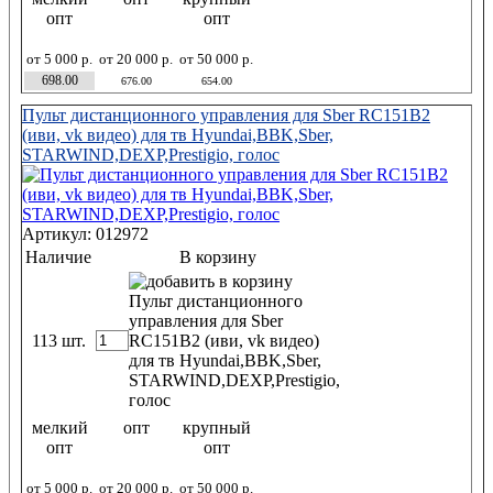
опт
опт
от 5 000 р.
от 20 000 р.
от 50 000 р.
698.00
676.00
654.00
Пульт дистанционного управления для Sber RC151B2
(иви, vk видео) для тв Hyundai,BBK,Sber,
STARWIND,DEXP,Prestigio, голос
Артикул: 012972
Наличие
В корзину
113 шт.
мелкий
опт
крупный
опт
опт
от 5 000 р.
от 20 000 р.
от 50 000 р.