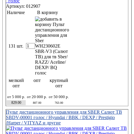
Артикул: 012907
Наличие
В корзину
131 шт.
мелкий
опт
крупный
опт
опт
от 5 000 р.
от 20 000 р.
от 50 000 р.
829.00
807.00
763.00
Пульт дистанционного управления для SBER Салют ТВ
SBDV-00001 голос / Hyundai / BBK / DEXP / Prestigio
/Harper / VITYAZ и другие