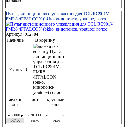
на заказ
Пульт дистанционного управления для TCL RC901V
FMR8 /iFFALCON (okko. кинопоиск, youtube) голос
Артикул: 012784
Наличие
В корзину
747 шт.
мелкий
опт
крупный
опт
опт
от 5 000 р.
от 20 000 р.
от 50 000 р.
567.00
535.00
491.00